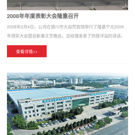
2008年年度表彰大会隆重召开
2008年2月4日，公司在银川市大自然宾馆举行了隆基宁光2008
年颁奖大会暨迎新春文艺晚会。总经理发表了热情洋溢的讲话，
充分肯定了公司全体员工的工作成绩，同时勉励大家继续发扬顽
查看详情>>
强拼搏、连续作战的精神，争取实现公司跨越式发展目标。大会
表彰了5...