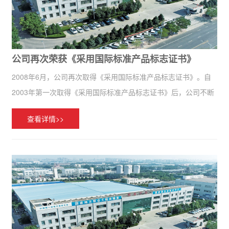
公司再次荣获《采用国际标准产品标志证书》
2008年6月，公司再次取得《采用国际标准产品标志证书》。自
2003年第一次取得《采用国际标准产品标志证书》后，公司不断
加强产品质量控制、优化流程、改革创新、提高标准、确保产品
查看详情>>
符合国际化市场需求。证书的获得标志着我公司的产品质量已达
到国际先...