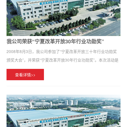
我公司荣获“宁夏改革开放30年行业功勋奖”
2008年8月3日，我公司参加了“宁夏改革开放三十年行业功勋奖
颁奖大会”，并荣获“宁夏改革开放30年行业功勋奖”。本次活动是
在自治区成立50周年，改革开放30年之际，由自治区发改委、自
查看详情>>
治区纪委、自治区质监局、自治区工商联和宁夏日报报业集团
主...