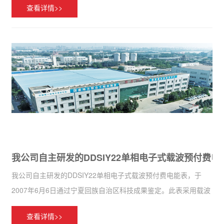
查看详情>>
我公司自主研发的DDSIY22单相电子式载波预付费
我公司自主研发的DDSIY22单相电子式载波预付费电能表，于
2007年6月6日通过宁夏回族自治区科技成果鉴定。此表采用载波
通讯技术和CPU卡技术，可通过载波技术实现自动化集中管理，
查看详情>>
并适时监控用电状态。