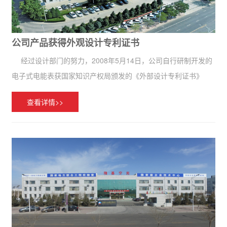
公司产品获得外观设计专利证书
经过设计部门的努力，2008年5月14日，公司自行研制开发的
电子式电能表获国家知识产权局颁发的《外部设计专利证书》
（专利号为：ZL20063018553.8）。《外部设计专利证书》的获
查看详情>>
得标志着公司又增加了一种无形资产，同时产品更好的受...