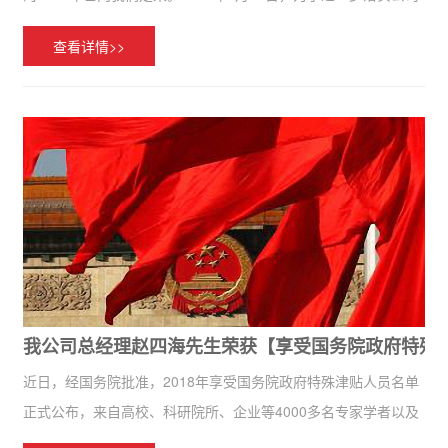
战略部署，群策群力谋求更大的发展，宁夏隆基宁光仪表有限公
查看详情>>
司“2018年年终总结暨2019年年度计划会议”在银川总部...
我公司总经理赵四海先生荣获【享受国务院政府特殊
近日，经国务院批准，2018年享受国务院政府特殊津贴人员名单
正式公布，来自高校、科研院所、企业等4000多名专家学者以及
技术人员入选，其中，宁夏共有28人入选。