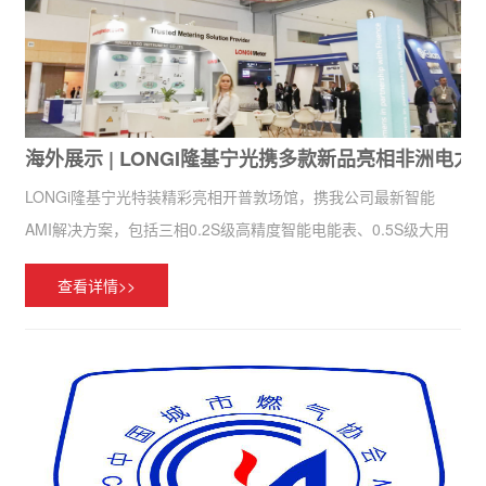
海外展示 | LONGI隆基宁光携多款新品亮相非洲电
LONGi隆基宁光特装精彩亮相开普敦场馆，携我公司最新智能
AMI解决方案，包括三相0.2S级高精度智能电能表、0.5S级大用
户预付费电能表、单相智能预付费电能表、单相智能导轨表、智
查看详情>>
能水表、物联网水表、智能CIU、智能集中器、AMI主站系统等...