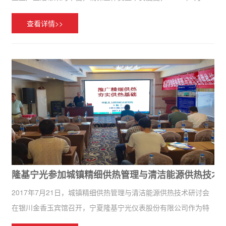
日，银川经济技术开发区工会主席高宁强到我公司开展了夏季送
查看详情>>
清凉活动。高宁强强调：高温季节来临，要切实改善高温一线作
业职工的生...
隆基宁光参加城镇精细供热管理与清洁能源供热技术
2017年7月21日，城镇精细供热管理与清洁能源供热技术研讨会
在银川金香玉宾馆召开，宁夏隆基宁光仪表股份有限公司作为特
邀企业，与来自全国各地的供热办、热力设计院、电力、电网、