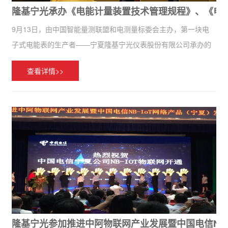
隆基宁光承办《电能计量装置技术管理规程》、《电
9月13日，由中国智能量测联盟和电测量标委会主办，第一块电
子式电能表的生产者——宁夏隆基宁光仪表股份有限公司承办的
DL/T 448-2016《电能计量装置技术管理规程》标准宣贯会、
查看详情>>
QGDW 10347-2016 《电能计量装置通用设计》宣贯...
隆基宁光参加推进中阿物联网产业发展暨中国电信NB-