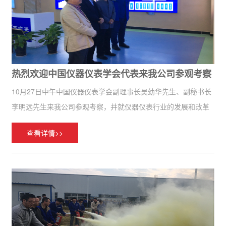
热烈欢迎中国仪器仪表学会代表来我公司参观考察
10月27日中午中国仪器仪表学会副理事长吴幼华先生、副秘书长
李明远先生来我公司参观考察，并就仪器仪表行业的发展和改革
与我公司常务总经理曹献炜先生进行了愉快的讨论和研究。同时
查看详情>>
对智能仪表在智慧城市、大数据中的应用做了前瞻性分析。