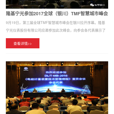
隆基宁光参加2017全球（银川）TMF智慧城市峰会
9月19日，第三届全球TMF智慧城市峰会在银川拉开序幕。隆基
宁光仪表股份有限公司应邀参加此次峰会，向参会各代表展示了
公司最新的物联网智能仪表产品，积极助力智慧城市建设。 本届
查看详情>>
峰会主要围绕“智慧治理、智慧生活...