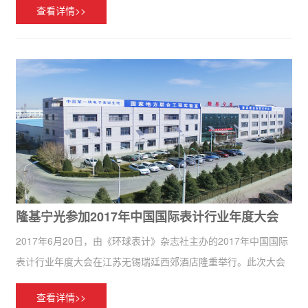
查看详情>>
热电、燃气公司领导，中能宏源环保技术研究院各部负责人一同
参加了此次
隆基宁光参加2017年中国国际表计行业年度大会
2017年6月20日，由《环球表计》杂志社主办的2017年中国国际
表计行业年度大会在江苏无锡瑞廷西郊酒店隆重举行。此次大会
包括“2017智能电表及配用电互动新技术应用大会”和“2017智能
查看详情>>
水/气计量产业链高峰论坛”两部分。宁夏隆基宁光仪...