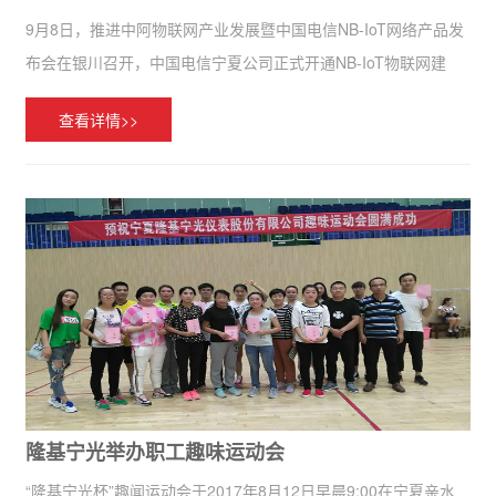
9月8日，推进中阿物联网产业发展暨中国电信NB-IoT网络产品发
布会在银川召开，中国电信宁夏公司正式开通NB-IoT物联网建
设。宁夏隆基宁光仪表股份有限公司作为参展商及NB-IoT物联网
查看详情>>
建设的合作单位参加了此次大会。 NB-IoT是基...
隆基宁光举办职工趣味运动会
“隆基宁光杯”趣闻运动会于2017年8月12日早晨9:00在宁夏亲水