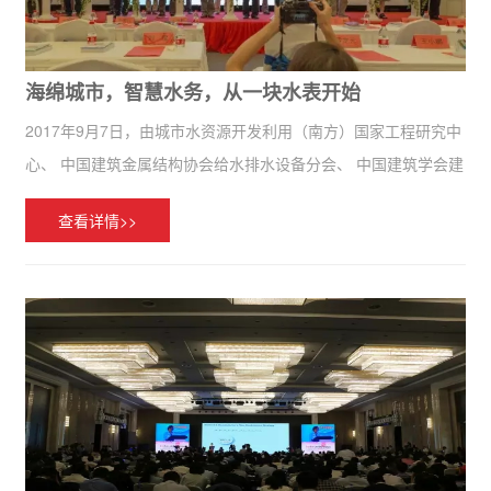
海绵城市，智慧水务，从一块水表开始
2017年9月7日，由城市水资源开发利用（南方）国家工程研究中
心、 中国建筑金属结构协会给水排水设备分会、 中国建筑学会建
筑给水排水研究分会、 中国塑料工业协会塑料管道专业委员会 以
查看详情>>
及中国生态环境科研产业联盟联合举办的 “2017第七届上...