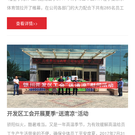
体育馆拉开了帷幕，在公司各部门的大力配合下共有285名员工
参加了本次趣味运动会。本次趣味运动会设置了五人制男子篮球
查看详情>>
比赛、羽毛球赛、乒乓球赛、多足贪吃蛇、拔河和七人制长绳共
6...
开发区工会开展夏季“送清凉”活动
骄阳似火，酷暑难当。又是一年高温季节，为有效缓解高温给员
工生产生活带来的不便，确保全体员工平安度夏，2017年7月31